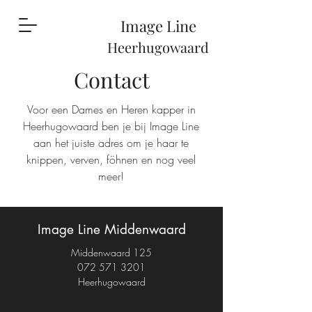
Image Li
ne
Heerhugowaard
Contact
Voor een Dames en Heren kapper in
Heerhugowaard ben je bij Image Line
aan het juiste adres om je haar te
knippen, verven, föhnen en nog veel
meer!
Image Line Middenwaard
Middenwaard 125
072 571 3201
Heerhugowaard